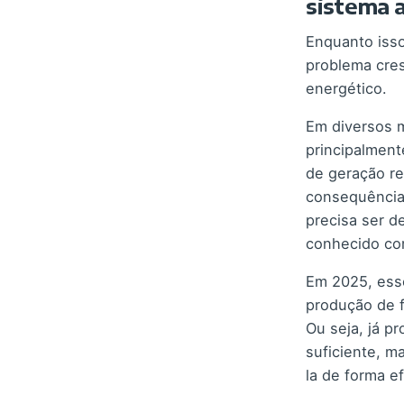
sistema a
Enquanto isso
problema cre
energético.
Em diversos 
principalment
de geração r
consequência
precisa ser d
conhecido co
Em 2025, ess
produção de f
Ou seja, já p
suficiente, m
la de forma ef