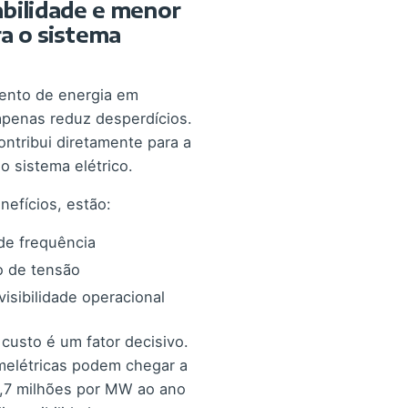
abilidade e menor
a o sistema
nto de energia em
apenas reduz desperdícios.
ntribui diretamente para a
o sistema elétrico.
nefícios, estão:
de frequência
o de tensão
visibilidade operacional
 custo é um fator decisivo.
melétricas podem chegar a
2,7 milhões por MW ao ano