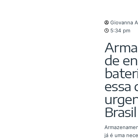
Giovanna A
5:34 pm
Arma
de en
bater
essa 
urgen
Brasil
Armazenament
já é uma nece