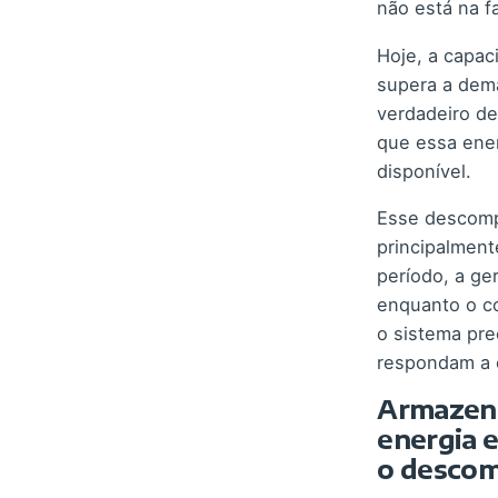
não está na fa
Hoje, a capaci
supera a dem
verdadeiro d
que essa ener
disponível.
Esse descomp
principalment
período, a ge
enquanto o c
o sistema pre
respondam a 
Armazen
energia e
o desco