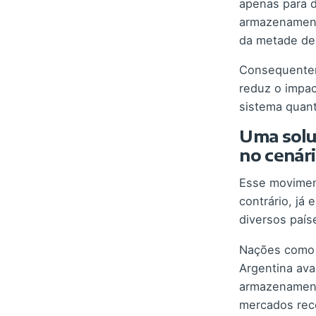
apenas para d
armazenament
da metade des
Consequentem
reduz o impac
sistema quan
Uma solu
no cenári
Esse moviment
contrário, já
diversos país
Nações como I
Argentina av
armazenament
mercados rec