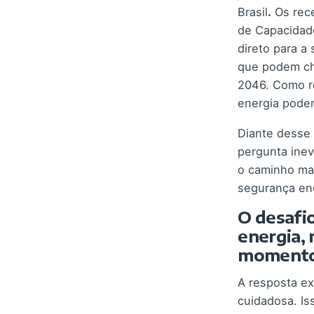
Brasil
.
Os rece
de Capacidad
direto para a
que podem ch
2046. Como re
energia podem
Diante desse
pergunta inev
o caminho mai
segurança ene
O desafio
energia, 
momento
A resposta ex
cuidadosa. Is