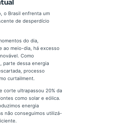
tual
, o Brasil enfrenta um
scente de desperdício
momentos do dia,
e ao meio-dia, há excesso
enovável. Como
, parte dessa energia
escartada, processo
mo curtailment.
e corte ultrapassou 20% da
ontes como solar e eólica.
roduzimos energia
as não conseguimos utilizá-
iciente.