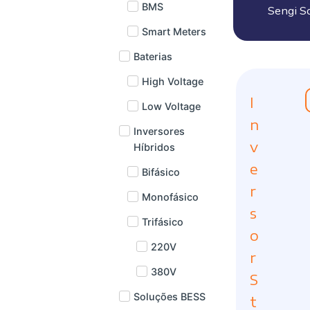
BMS
Sengi S
Smart Meters
Baterias
High Voltage
I
Low Voltage
n
Inversores
v
Híbridos
e
Bifásico
r
Monofásico
s
Trifásico
o
220V
r
380V
S
Soluções BESS
t