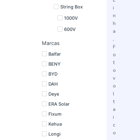
L
String Box
i
n
1000V
h
600V
a
,
Marcas
F
o
Balfar
t
BENY
o
BYD
v
DAH
o
l
Deye
t
ERA Solar
a
Fixum
i
Kehua
c
o
Longi