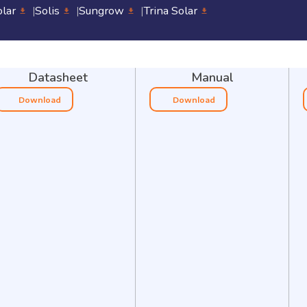
olar
Solis
Sungrow
Trina Solar
Datasheet
Manual
Download
Download