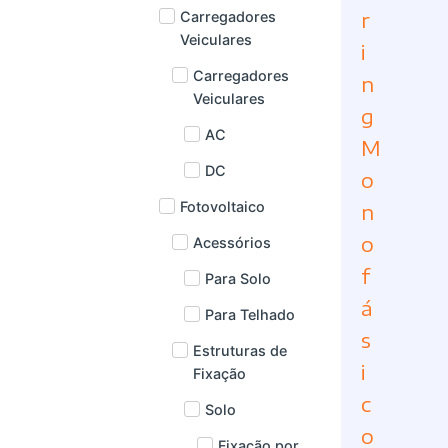
r
Carregadores
Veiculares
i
Carregadores
n
Veiculares
g
AC
M
DC
o
Fotovoltaico
n
o
Acessórios
f
Para Solo
á
Para Telhado
s
Estruturas de
i
Fixação
c
Solo
o
Fixação por