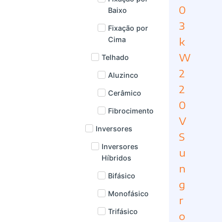
0
Baixo
3
Fixação por
k
Cima
W
Telhado
2
Aluzinco
2
Cerâmico
0
Fibrocimento
V
Inversores
S
Inversores
u
Híbridos
n
Bifásico
g
Monofásico
r
Trifásico
o