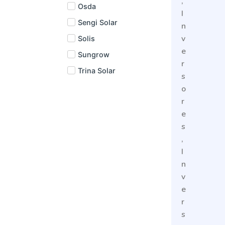
,
Osda
I
Sengi Solar
n
v
Solis
e
Sungrow
r
Trina Solar
s
o
r
e
s
,
I
n
v
e
r
s