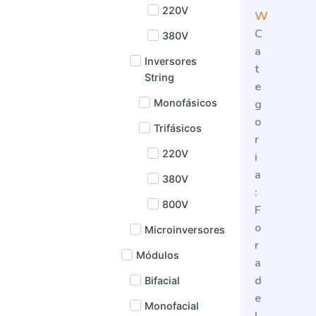
220V
w
C
380V
a
Inversores
t
String
e
g
Monofásicos
o
Trifásicos
r
220V
i
a
380V
:
800V
F
o
Microinversores
r
Módulos
a
d
Bifacial
e
Monofacial