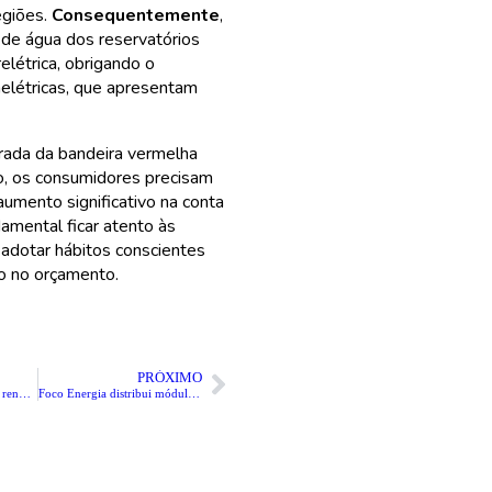
egiões.
Consequentemente
,
de água dos reservatórios
relétrica, obrigando o
elétricas, que apresentam
trada da bandeira vermelha
, os consumidores precisam
aumento significativo na conta
amental ficar atento às
e adotar hábitos conscientes
to no orçamento.
PRÓXIMO
Energia solar impulsiona renováveis, que crescem o dobro da média global
Foco Energia distribui módulos LONGi no Brasil