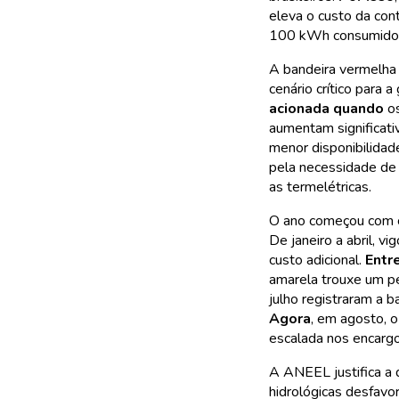
eleva o custo da con
100 kWh consumido
A bandeira vermelha
cenário crítico para 
acionada quando
os
aumentam significati
menor disponibilidade
pela necessidade de 
as termelétricas.
O ano começou com ce
De janeiro a abril, v
custo adicional.
Entr
amarela trouxe um p
julho registraram a 
Agora
, em agosto, o
escalada nos encargo
A ANEEL justifica a 
hidrológicas desfavo