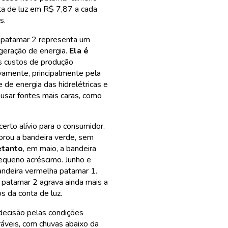
ta de luz em R$ 7,87 a cada
s.
 patamar 2 representa um
a geração de energia.
Ela é
 custos de produção
vamente, principalmente pela
 de energia das hidrelétricas e
usar fontes mais caras, como
rto alívio para o consumidor.
igorou a bandeira verde, sem
etanto
, em maio, a bandeira
equeno acréscimo. Junho e
bandeira vermelha patamar 1.
 patamar 2 agrava ainda mais a
s da conta de luz.
decisão pelas condições
ráveis, com chuvas abaixo da