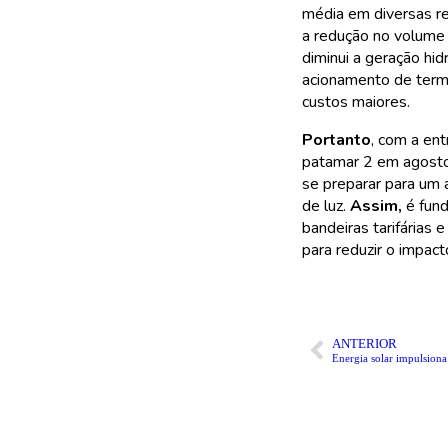
média em diversas r
a redução no volume 
diminui a geração hid
acionamento de term
custos maiores.
Portanto
, com a en
patamar 2 em agosto
se preparar para um 
de luz.
Assim,
é fund
bandeiras tarifárias 
para reduzir o impac
ANTERIOR