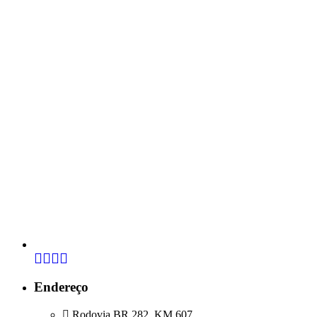
Endereço
Rodovia BR 282, KM 607