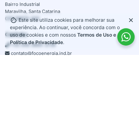
Bairro Industrial
Maravilha, Santa Catarina
CEP 89874-000
Este site utiliza cookies para melhorar sua
experiência. Ao continuar, você concorda com o
Contato
uso de cookies e com nossos
Termos de Uso e
Política de Privacidade
.
+55 (49) 3664-3739
contato@focoenergia.ind.br
Links Úteis
Plataforma
Política de Privacidade
Termos de Uso
Documentação
FAQ
Trabalhe conosco