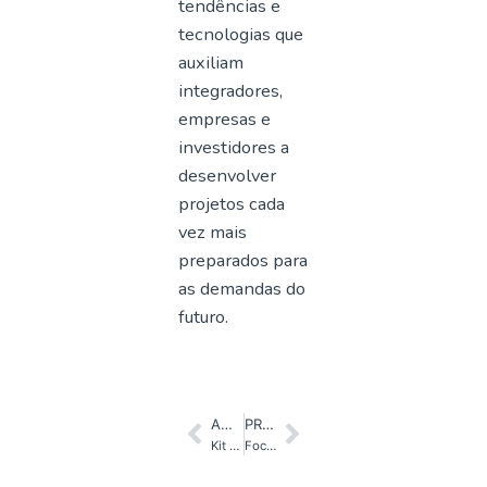
tendências e
tecnologias que
auxiliam
integradores,
empresas e
investidores a
desenvolver
projetos cada
vez mais
preparados para
as demandas do
futuro.
ANTERIOR
PRÓXIMO
Kit Anti Apagão: energia garantida mesmo durante quedas de luz
Foco Energia vai à China em busca das tecnologias que vão transformar o futuro da energia