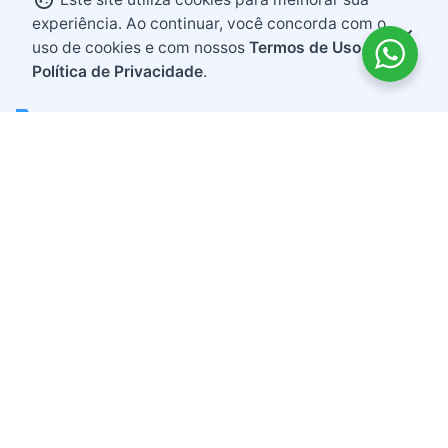
experiência. Ao continuar, você concorda com o
uso de cookies e com nossos
Termos de Uso e
Política de Privacidade
.
Endereço
Rodovia BR 282, KM 607
Bairro Industrial
Maravilha, Santa Catarina
CEP 89874-000
Contato
+55 (49) 3664-3739