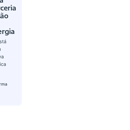
ceria
ção
ergia
stá
m
va
ica
orma