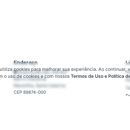
Endereço
L
 utiliza cookies para melhorar sua experiência. Ao continuar, 
Rodovia BR 282, KM 607
Pl
m o uso de cookies e com nossos
Termos de Uso e Política d
Bairro Industrial
Po
Maravilha, Santa Catarina
T
CEP 89874-000
D
F
Contato
T
+55 (49) 3664-3739
contato@focoenergia.ind.br