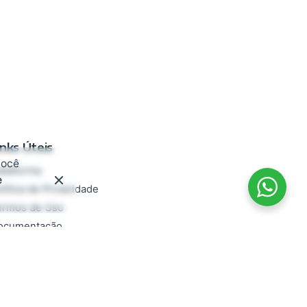
inks Úteis
você
ataforma
e
lítica de Privacidade
ermos de Uso
ocumentação
AQ
rabalhe conosco