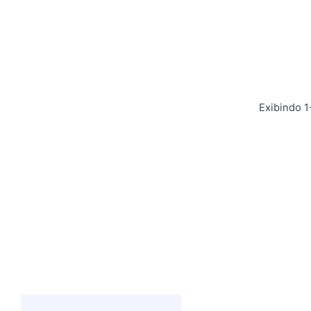
Exibindo 1
Postado por
admin