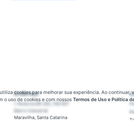
 utiliza cookies para melhorar sua experiência. Ao continuar, 
Endereço
L
m o uso de cookies e com nossos
Termos de Uso e Política d
Rodovia BR 282, KM 607
Pl
Bairro Industrial
Po
Maravilha, Santa Catarina
T
CEP 89874-000
D