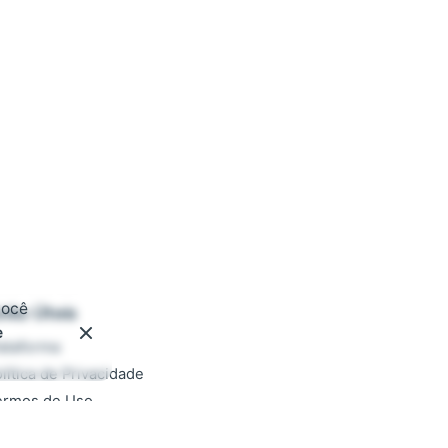
você
inks Úteis
e
ataforma
lítica de Privacidade
ermos de Uso
ocumentação