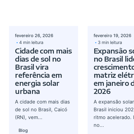
Postado por
Postado por
Giovanna Alves
Giovanna A
fevereiro 26, 2026
fevereiro 19, 2026
4 min leitura
3 min leitura
Cidade com mais
Expansão s
dias de sol no
no Brasil li
Brasil vira
cresciment
referência em
matriz elétr
energia solar
em janeiro 
urbana
2026
A cidade com mais dias
A expansão solar
de sol no Brasil, Caicó
Brasil iniciou 20
(RN), vem...
ritmo acelerado.
no...
Blog