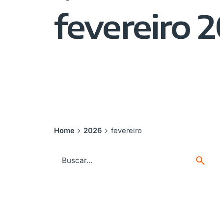
fevereiro 
Home
2026
fevereiro
Search
for