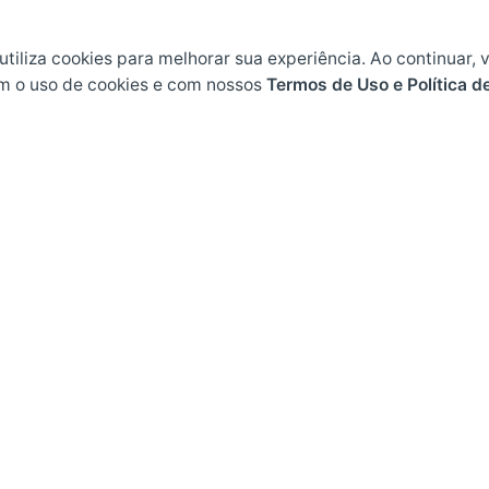
 utiliza cookies para melhorar sua experiência. Ao continuar, 
m o uso de cookies e com nossos
Termos de Uso e Política d
Endereço
L
Rodovia BR 282, KM 607
Pl
Bairro Industrial
Po
Maravilha, Santa Catarina
T
CEP 89874-000
D