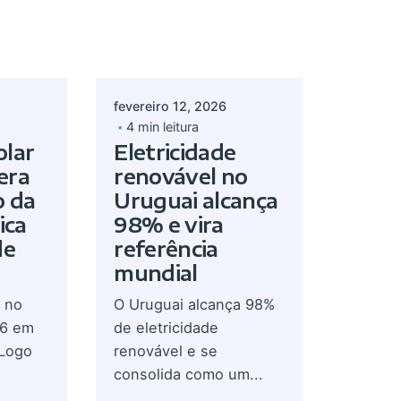
Postado por
lves
Giovanna Alves
fevereiro 12, 2026
4 min leitura
olar
Eletricidade
dera
renovável no
o da
Uruguai alcança
ica
98% e vira
de
referência
mundial
 no
O Uruguai alcança 98%
26 em
de eletricidade
 Logo
renovável e se
consolida como um...