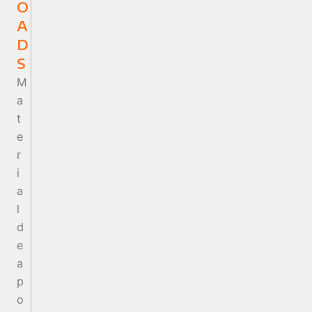
O
A
D
S
M
a
t
e
r
i
a
l
d
e
a
p
o