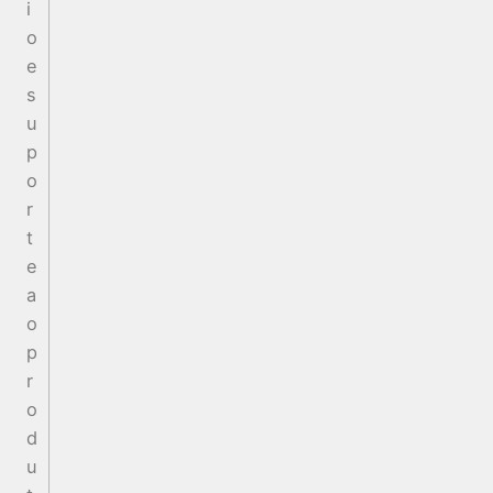
i
o
e
s
u
p
o
r
t
e
a
o
p
r
o
d
u