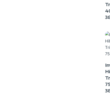
Tr
4
3
In
Hí
Tr
7
3