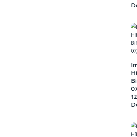
D
In
Hí
Bi
0
1
D