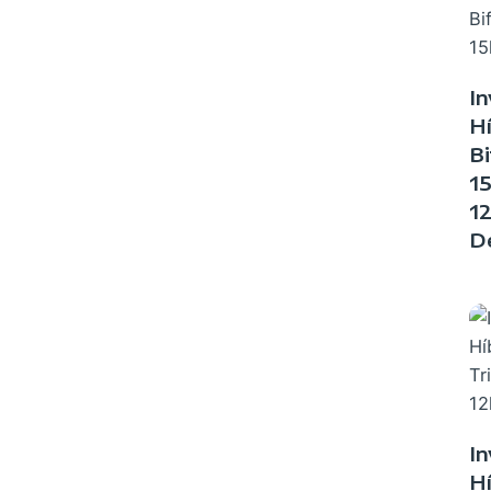
In
Hí
Bi
1
1
D
In
Hí