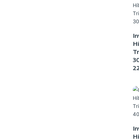
In
Hí
Tr
3
2
In
Hí