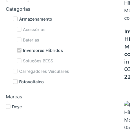
Categorias
Armazenamento
Acessórios
In
Hí
Baterias
M
Inversores Híbridos
co
in
Soluções BESS
0
Carregadores Veiculares
2
Fotovoltaico
Marcas
Deye