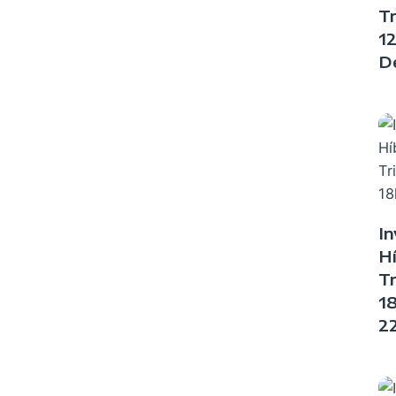
Tr
1
D
In
Hí
Tr
1
2