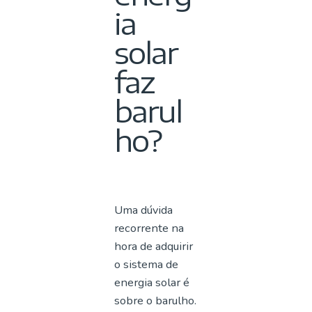
ia
solar
faz
barul
ho?
Uma dúvida
recorrente na
hora de adquirir
o sistema de
energia solar é
sobre o barulho.