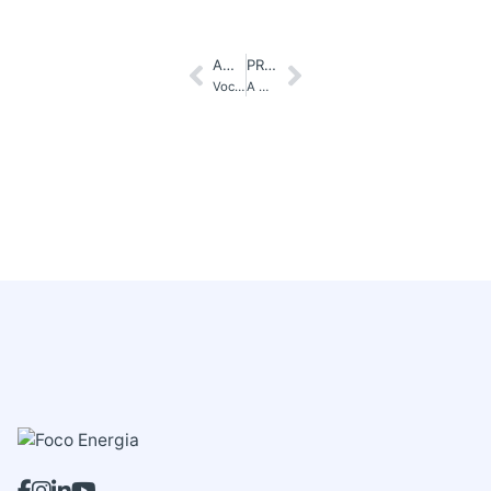
ANTERIOR
PRÓXIMO
Você sabe o que é eficiência energética?
A melhor direção do painel solar fotovoltaico, você sabe qual é?