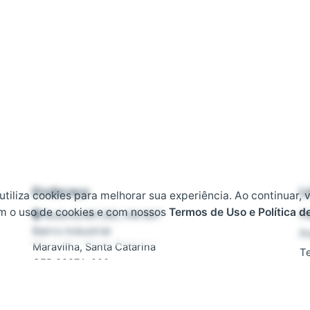
Endereço
L
 utiliza cookies para melhorar sua experiência. Ao continuar, 
m o uso de cookies e com nossos
Termos de Uso e Política d
Rodovia BR 282, KM 607
Pl
Bairro Industrial
Po
Maravilha, Santa Catarina
T
CEP 89874-000
D
F
Contato
T