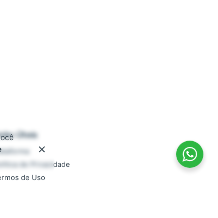
inks Úteis
você
e
ataforma
lítica de Privacidade
ermos de Uso
ocumentação
AQ
rabalhe conosco