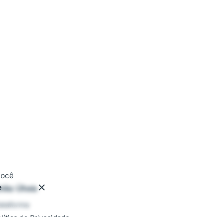
você
e
inks Úteis
ataforma