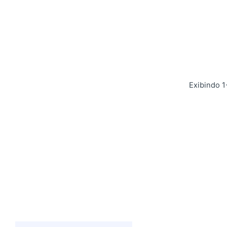
Exibindo 1
Postado por
Giovanna Alves