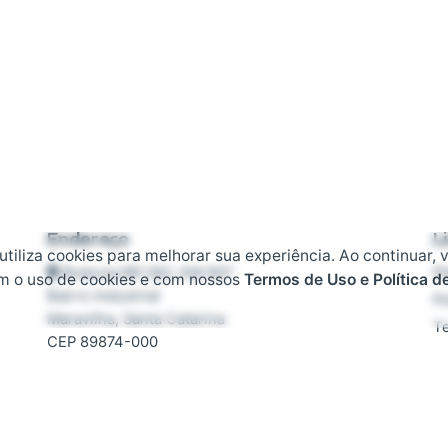
Endereço
L
 utiliza cookies para melhorar sua experiência. Ao continuar, 
Rodovia BR 282, KM 607
Pl
m o uso de cookies e com nossos
Termos de Uso e Política d
Bairro Industrial
Po
Maravilha, Santa Catarina
T
CEP 89874-000
D
F
Contato
T
+55 (49) 3664-3739