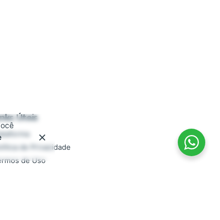
inks Úteis
você
ataforma
e
lítica de Privacidade
ermos de Uso
ocumentação
AQ
rabalhe conosco