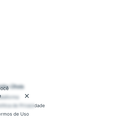
inks Úteis
você
e
ataforma
lítica de Privacidade
ermos de Uso
ocumentação
AQ
rabalhe conosco