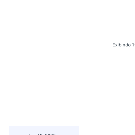
Exibindo 1
Postado por
Giovanna Alves