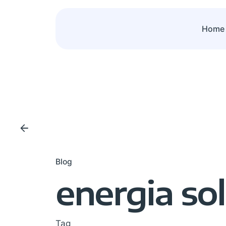
Skip
to
Home
content
Blog
energia sol
Tag