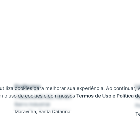
Endereço
L
 utiliza cookies para melhorar sua experiência. Ao continuar, 
m o uso de cookies e com nossos
Termos de Uso e Política d
Rodovia BR 282, KM 607
Pl
Bairro Industrial
Po
Maravilha, Santa Catarina
T
CEP 89874-000
D
F
Contato
T