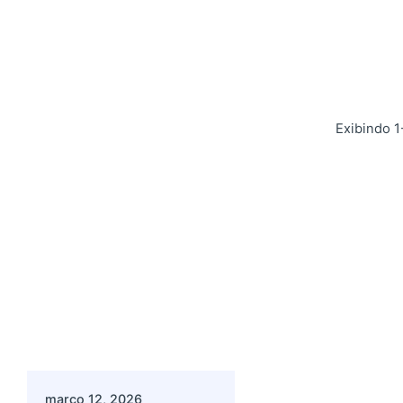
Exibindo 1
Postado por
Giovanna Alves
março 12, 2026