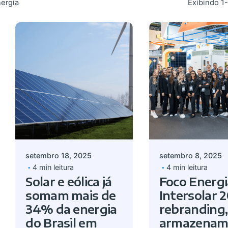
ergia
Exibindo 1-
Postado por
Postado por
Giovanna Alves
Giovanna A
setembro 18, 2025
setembro 8, 2025
4 min leitura
4 min leitura
Solar e eólica já
Foco Energi
somam mais de
Intersolar 2
34% da energia
rebranding,
do Brasil em
armazenam