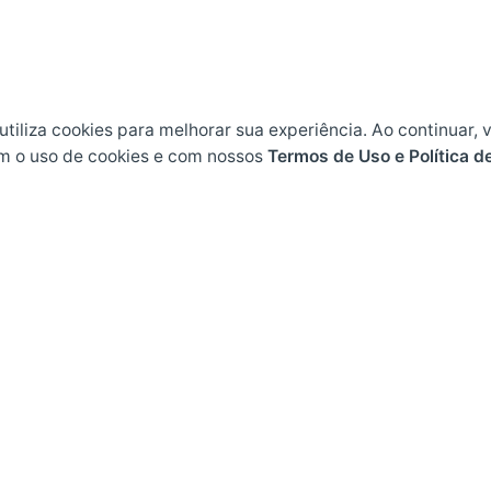
 utiliza cookies para melhorar sua experiência. Ao continuar, 
m o uso de cookies e com nossos
Termos de Uso e Política d
Endereço
L
Rodovia BR 282, KM 607
Pl