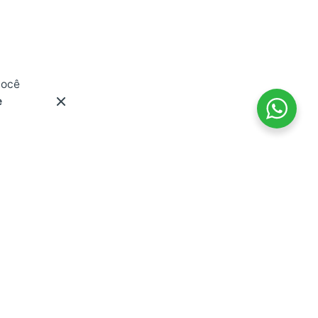
você
e
inks Úteis
ataforma