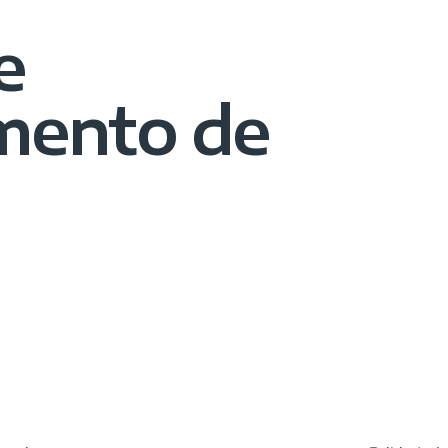
e
mento de