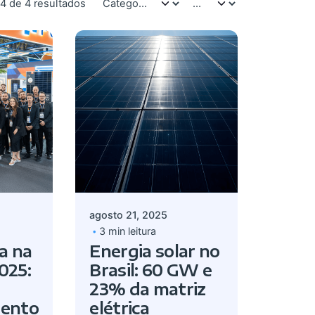
4 de 4 resultados
Postado por
lves
Giovanna Alves
agosto 21, 2025
3 min leitura
a na
Energia solar no
025:
Brasil: 60 GW e
23% da matriz
ento
elétrica