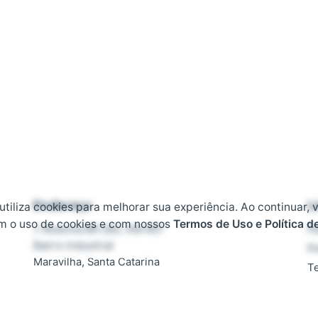
Endereço
L
 utiliza cookies para melhorar sua experiência. Ao continuar, 
m o uso de cookies e com nossos
Termos de Uso e Política d
Rodovia BR 282, KM 607
Pl
Bairro Industrial
Po
Maravilha, Santa Catarina
T
CEP 89874-000
D
F
Contato