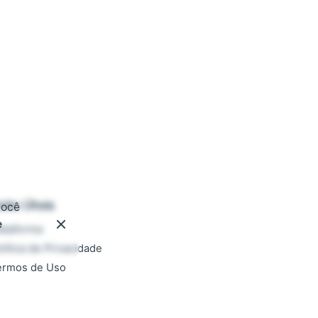
inks Úteis
você
e
ataforma
lítica de Privacidade
ermos de Uso
ocumentação
AQ