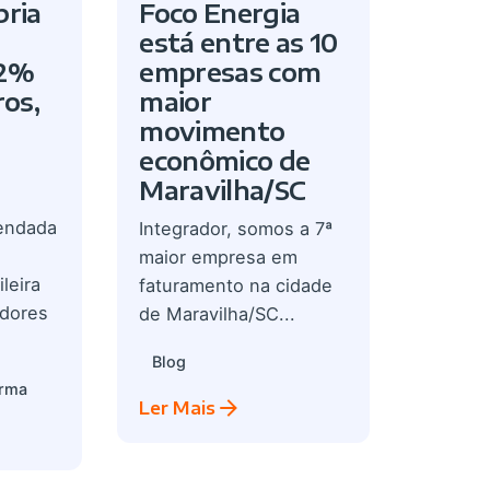
pria
Foco Energia
está entre as 10
92%
empresas com
ros,
maior
movimento
econômico de
Maravilha/SC
endada
Integrador, somos a 7ª
maior empresa em
leira
faturamento na cidade
adores
de Maravilha/SC...
Blog
orma
Ler Mais