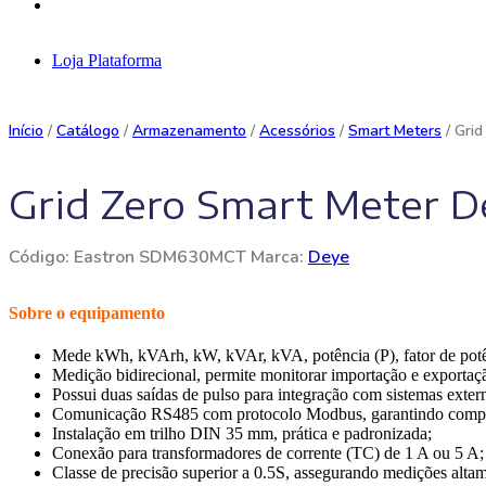
Loja
Plataforma
Início
/
Catálogo
/
Armazenamento
/
Acessórios
/
Smart Meters
/ Grid
Grid Zero Smart Meter D
Código:
Eastron SDM630MCT
Marca:
Deye
Sobre o equipamento
Mede kWh, kVArh, kW, kVAr, kVA, potência (P), fator de potênc
Medição bidirecional, permite monitorar importação e exportaç
Possui duas saídas de pulso para integração com sistemas exter
Comunicação RS485 com protocolo Modbus, garantindo compati
Instalação em trilho DIN 35 mm, prática e padronizada;
Conexão para transformadores de corrente (TC) de 1 A ou 5 A;
Classe de precisão superior a 0.5S, assegurando medições altam