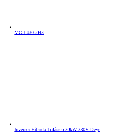
MC-L430-2H3
Inversor Híbrido Trifásico 30kW 380V Deye