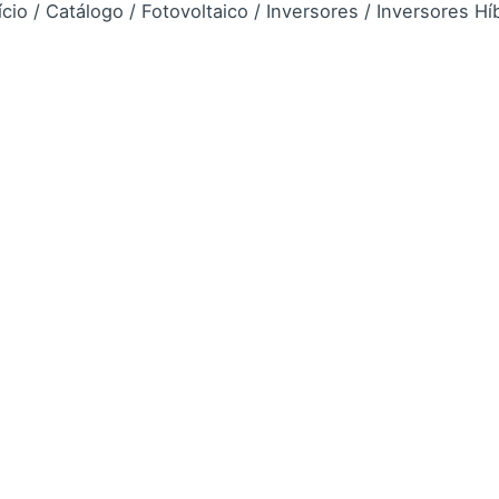
ício
/
Catálogo
/
Fotovoltaico
/
Inversores
/
Inversores Hí