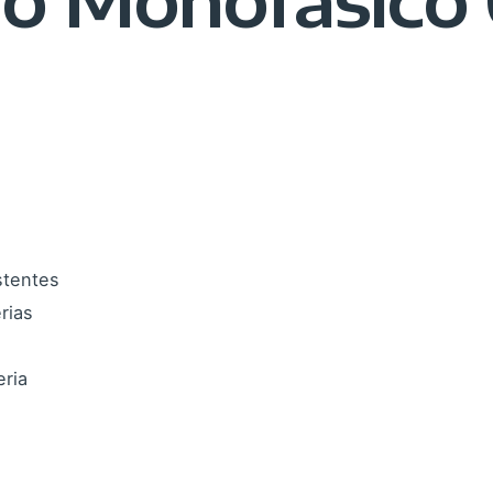
stentes
rias
eria