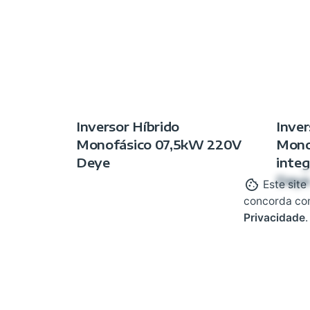
Inversor Híbrido
Inver
Monofásico 07,5kW 220V
Mono
Deye
inte
Deye
Este site
concorda co
Privacidade
.