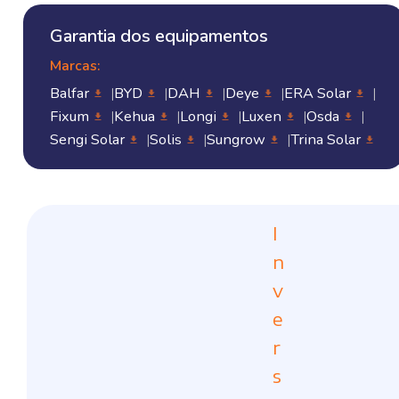
Garantia dos equipamentos
Marcas:
Balfar
BYD
DAH
Deye
ERA Solar
Fixum
Kehua
Longi
Luxen
Osda
Sengi Solar
Solis
Sungrow
Trina Solar
I
n
v
e
r
s