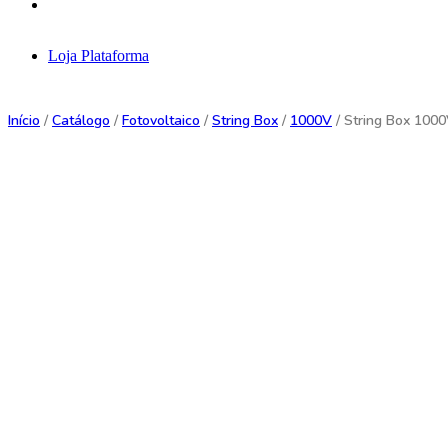
Loja
Plataforma
Início
/
Catálogo
/
Fotovoltaico
/
String Box
/
1000V
/ String Box 100