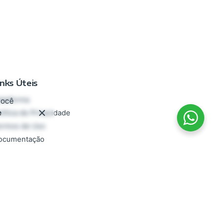
inks Úteis
ataforma
você
e
lítica de Privacidade
ermos de Uso
ocumentação
AQ
rabalhe conosco