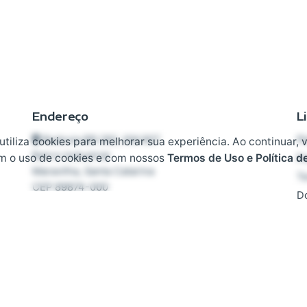
Endereço
L
Rodovia BR 282, KM 607
Pl
 utiliza cookies para melhorar sua experiência. Ao continuar, 
Bairro Industrial
m o uso de cookies e com nossos
Termos de Uso e Política d
Po
Maravilha, Santa Catarina
T
CEP 89874-000
D
F
Contato
T
+55 (49) 3664-3739
contato@focoenergia.ind.br