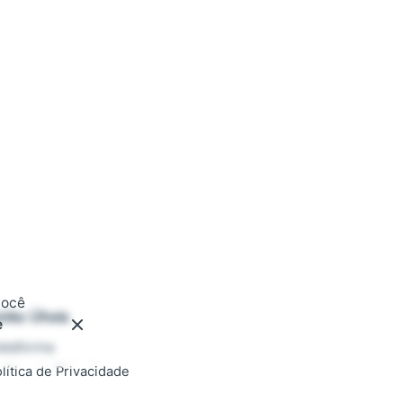
você
inks Úteis
e
ataforma
lítica de Privacidade
ermos de Uso