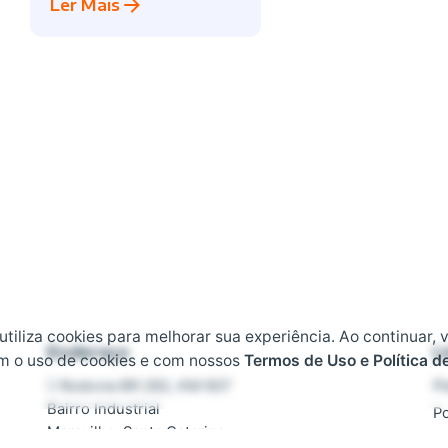
Ler Mais
 utiliza cookies para melhorar sua experiência. Ao continuar, 
Endereço
L
m o uso de cookies e com nossos
Termos de Uso e Política d
Rodovia BR 282, KM 607
Pl
Bairro Industrial
Po
Maravilha, Santa Catarina
T