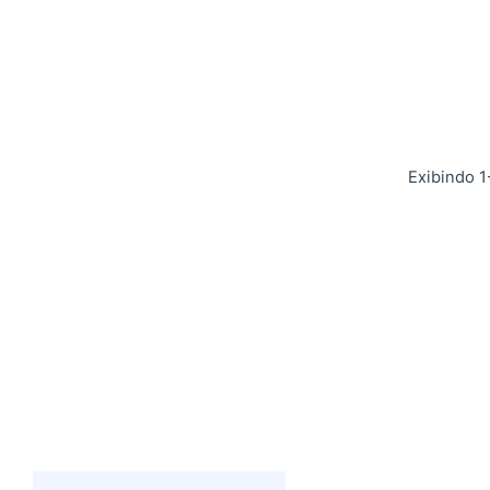
Exibindo 1
Postado por
Giovanna Alves