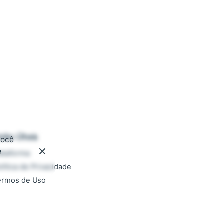
inks Úteis
você
e
ataforma
lítica de Privacidade
ermos de Uso
ocumentação
AQ
rabalhe conosco