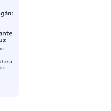
agão:
ante
uz
no
rte da
as...