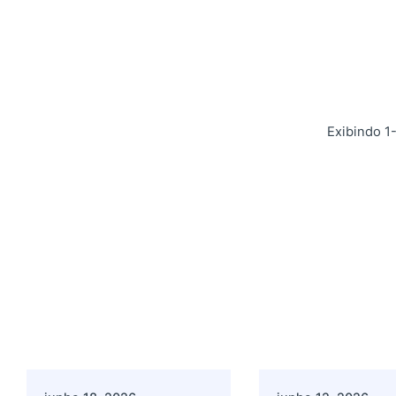
Exibindo 1
Postado por
Postado por
Giovanna Alves
Giovanna A