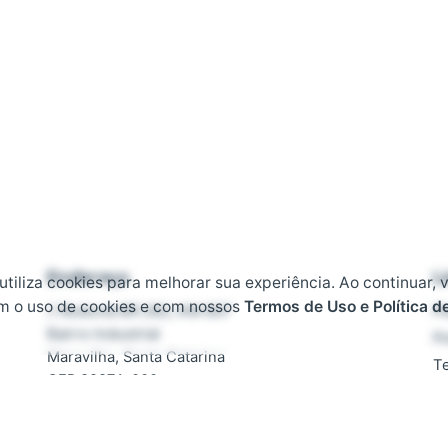
Endereço
L
 utiliza cookies para melhorar sua experiência. Ao continuar, 
m o uso de cookies e com nossos
Termos de Uso e Política d
Rodovia BR 282, KM 607
Pl
Bairro Industrial
Po
Maravilha, Santa Catarina
T
CEP 89874-000
D
F
Contato
T