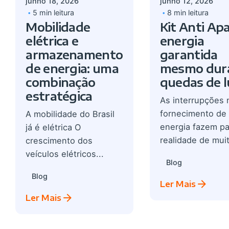
junho 18, 2026
junho 12, 2026
5 min leitura
8 min leitura
Mobilidade
Kit Anti Ap
elétrica e
energia
armazenamento
garantida
de energia: uma
mesmo dur
combinação
quedas de l
estratégica
As interrupções 
fornecimento de
A mobilidade do Brasil
energia fazem pa
já é elétrica O
realidade de muit
crescimento dos
veículos elétricos...
Blog
Blog
Ler Mais
Ler Mais