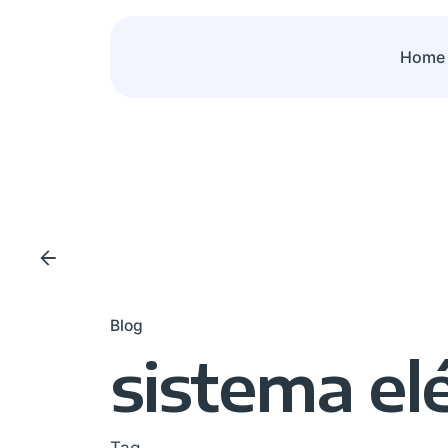
Skip
to
Home
content
Blog
sistema elé
Tag