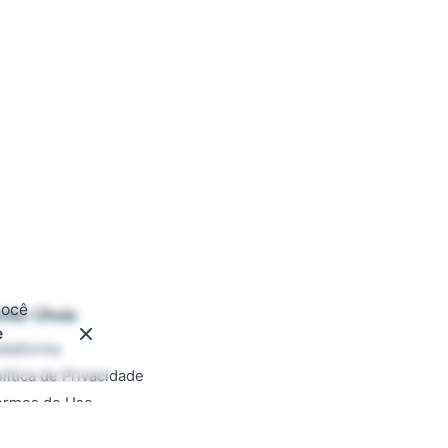
você
inks Úteis
e
ataforma
lítica de Privacidade
ermos de Uso
ocumentação