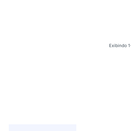
Exibindo 1
Postado por
Giovanna Alves