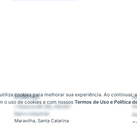
 utiliza cookies para melhorar sua experiência. Ao continuar, 
Endereço
L
m o uso de cookies e com nossos
Termos de Uso e Política d
Rodovia BR 282, KM 607
Pl
Bairro Industrial
Po
Maravilha, Santa Catarina
T
CEP 89874-000
D