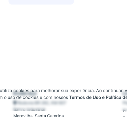
 utiliza cookies para melhorar sua experiência. Ao continuar, 
Endereço
L
m o uso de cookies e com nossos
Termos de Uso e Política d
Rodovia BR 282, KM 607
Pl
Bairro Industrial
Po
Maravilha, Santa Catarina
T
CEP 89874-000
D