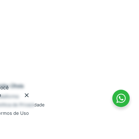
inks Úteis
você
e
ataforma
lítica de Privacidade
ermos de Uso
ocumentação
AQ
rabalhe conosco