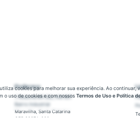
Endereço
L
 utiliza cookies para melhorar sua experiência. Ao continuar, 
m o uso de cookies e com nossos
Termos de Uso e Política d
Rodovia BR 282, KM 607
Pl
Bairro Industrial
Po
Maravilha, Santa Catarina
T
CEP 89874-000
D
F
Contato
T